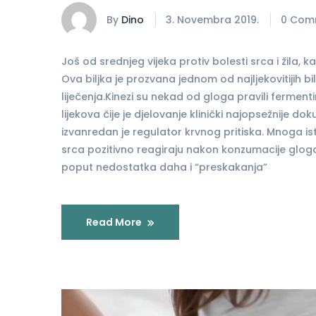
By
Dino
3. Novembra 2019.
0 Com
Još od srednjeg vijeka protiv bolesti srca i žila, k
Ova biljka je prozvana jednom od najljekovitijih bil
liječenja.Kinezi su nekad od gloga pravili fermenti
lijekova čije je djelovanje klinički najopsežnije d
izvanredan je regulator krvnog pritiska. Mnoga ist
srca pozitivno reagiraju nakon konzumacije glog
poput nedostatka daha i “preskakanja”
Read More