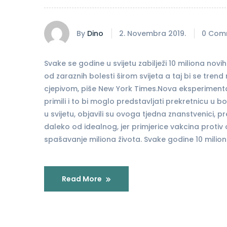
By
Dino
2. Novembra 2019.
0 Com
Svake se godine u svijetu zabilježi 10 miliona no
od zaraznih bolesti širom svijeta a taj bi se tre
cjepivom, piše New York Times.Nova eksperimentalna
primili i to bi moglo predstavljati prekretnicu u 
u svijetu, objavili su ovoga tjedna znanstvenici, 
daleko od idealnog, jer primjerice vakcina protiv 
spašavanje miliona života. Svake godine 10 miliona
Read More