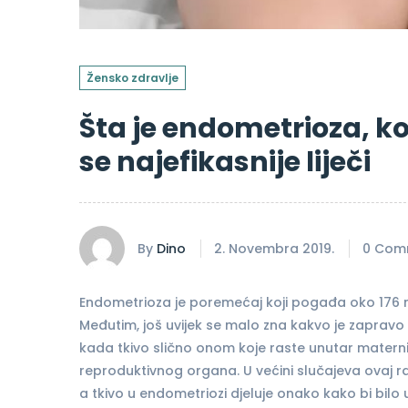
Žensko zdravlje
Šta je endometrioza, ko
se najefikasnije liječi
By
Dino
2. Novembra 2019.
0 Com
Endometrioza je poremećaj koji pogađa oko 176 mi
Međutim, još uvijek se malo zna kakvo je zapravo
kada tkivo slično onom koje raste unutar maternic
reproduktivnog organa. U većini slučajeva ovaj ras
a tkivo u endometriozi djeluje onako kako bi bilo 