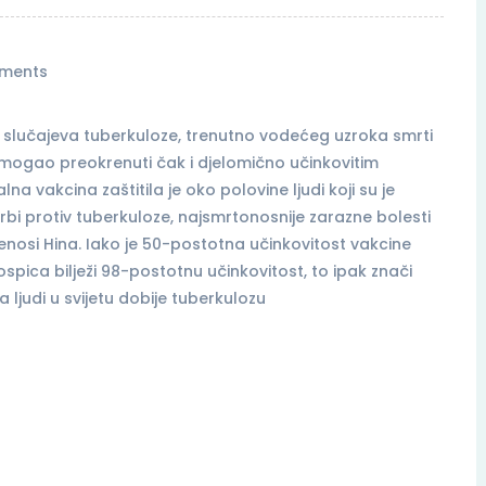
ments
vih slučajeva tuberkuloze, trenutno vodećeg uzroka smrti
nd mogao preokrenuti čak i djelomično učinkovitim
 vakcina zaštitila je oko polovine ljudi koji su je
borbi protiv tuberkuloze, najsmrtonosnije zarazne bolesti
prenosi Hina. Iako je 50-postotna učinkovitost vakcine
ospica bilježi 98-postotnu učinkovitost, to ipak znači
 ljudi u svijetu dobije tuberkulozu