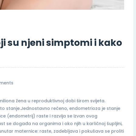
ji su njeni simptomi i kako
ments
liona žena u reproduktivnoj dobi širom svijeta.
 to stanje.Jednostavno rečeno, endometrioza je stanje
e (endometrij) raste i razvija se izvan ovog
t se događa na organima i oko njih u karličnoj šupljini,
unutar maternice: raste, zadebljava i pokušava se proliti