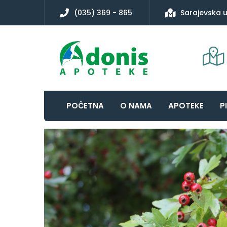
(035) 369 - 865
Sarajevska u
POČETNA
O NAMA
APOTEKE
P