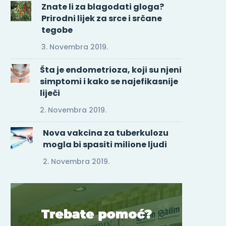
Znate li za blagodati gloga?
Prirodni lijek za srce i srčane
tegobe
3. Novembra 2019.
Šta je endometrioza, koji su njeni
simptomi i kako se najefikasnije
liječi
2. Novembra 2019.
Nova vakcina za tuberkulozu
mogla bi spasiti milione ljudi
2. Novembra 2019.