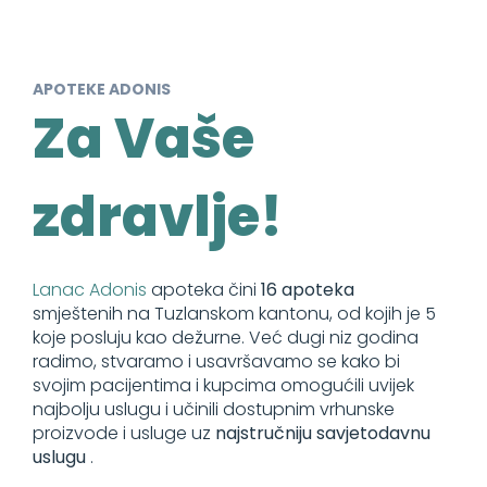
APOTEKE ADONIS
Za Vaše
zdravlje!
Lanac Adonis
apoteka čini
16 apoteka
smještenih na Tuzlanskom kantonu, od kojih je 5
koje posluju kao dežurne. Već dugi niz godina
radimo, stvaramo i usavršavamo se kako bi
svojim pacijentima i kupcima omogućili uvijek
najbolju uslugu i učinili dostupnim vrhunske
proizvode i usluge uz
najstručniju savjetodavnu
uslugu
.