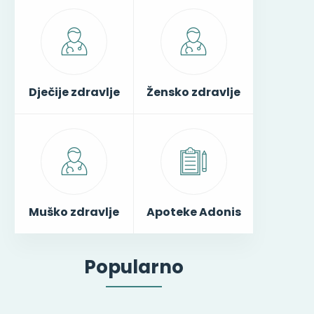
Dječije zdravlje
Žensko zdravlje
Muško zdravlje
Apoteke Adonis
Popularno