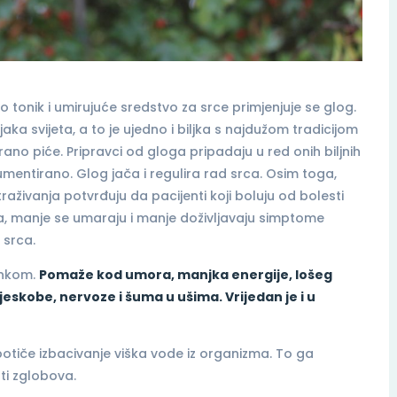
ao tonik i umirujuće sredstvo za srce primjenjuje se glog.
jaka svijeta, a to je ujedno i biljka s najdužom tradicijom
rano piće. Pripravci od gloga pripadaju u red onih biljnih
okumentirano. Glog jača i regulira rad srca. Osim toga,
raživanja potvrđuju da pacijenti koji boluju od bolesti
a, manje se umaraju i manje doživljavaju simptome
 srca.
inkom.
Pomaže kod umora, manjka energije, lošeg
tjeskobe, nervoze i šuma u ušima. Vrijedan je i u
potiče izbacivanje viška vode iz organizma. To ga
sti zglobova.