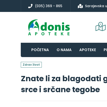
(035) 369 - 865
Sarajevska u
POČETNA
O NAMA
APOTEKE
P
Zdrav život
Znate li za blagodati g
srce i srčane tegobe