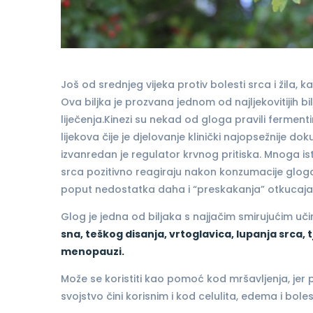
Još od srednjeg vijeka protiv bolesti srca i žila, k
Ova biljka je prozvana jednom od najljekovitijih bil
liječenja.Kinezi su nekad od gloga pravili fermenti
lijekova čije je djelovanje klinički najopsežnije d
izvanredan je regulator krvnog pritiska. Mnoga ist
srca pozitivno reagiraju nakon konzumacije glog
poput nedostatka daha i “preskakanja” otkucaja
Glog je jedna od biljaka s najjačim smirujućim uč
sna, teškog disanja, vrtoglavica, lupanja srca, 
menopauzi.
Može se koristiti kao pomoć kod mršavljenja, jer 
svojstvo čini korisnim i kod celulita, edema i bole